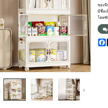
ของจี
มีชื่อ
โดยซัพ