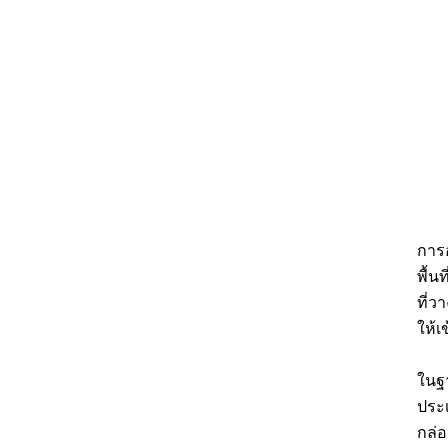
การอ
พื้น
ที่
ให้เ
ในฐา
ประเ
กล่