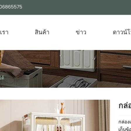
06865575
บเรา
สินค้า
ข่าว
ดาวน์
ด้
กล่
กล่อง
เก็บข้