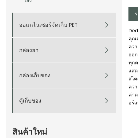
เอง
ร
ออแกไนเซอร์จัดเก็บ PET

Dede
คุณส
ความ
กล่องยา

ออก
ทุกค
แสด
กล่องเก็บของ

สไต
ควา
ค่าต
ตู้เก็บของ

อร์แ
สินค้าใหม่